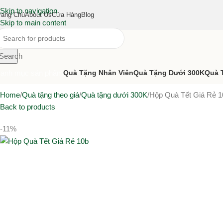
Skip to navigation
rang Chủ
About Us
Cửa Hàng
Blog
Skip to main content
Search
anh mục sản phẩm
Quà Tặng Nhân Viên
Quà Tặng Dưới 300K
Quà 
Home
Quà tặng theo giá
Quà tặng dưới 300K
Hộp Quà Tết Giá Rẻ 1
Back to products
-11%