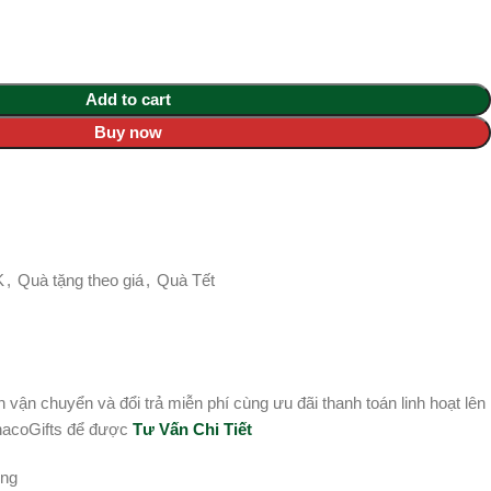
Add to cart
Buy now
K
,
Quà tặng theo giá
,
Quà Tết
vận chuyển và đổi trả miễn phí cùng ưu đãi thanh toán linh hoạt lên
inacoGifts để được
Tư Vấn Chi Tiết
êng