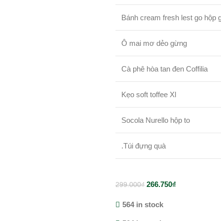
Bánh cream fresh lest go hộp 
Ô mai mơ dẻo gừng
Cà phê hòa tan đen Coffilia
Kẹo soft toffee Xl
Socola Nurello hộp to
.Túi đựng quà
266.750
₫
299.000
₫
564 in stock