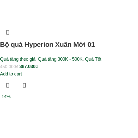
Bộ quà Hyperion Xuân Mới 01
Quà tặng theo giá
,
Quà tặng 300K - 500K
,
Quà Tết
387.030
₫
450.000
₫
Add to cart
-14%