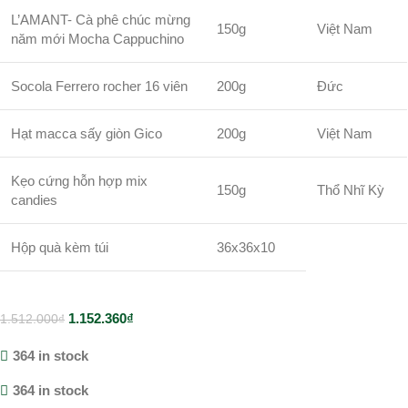
L’AMANT- Cà phê chúc mừng
150g
Việt Nam
năm mới Mocha Cappuchino
Socola Ferrero rocher 16 viên
200g
Đức
Hạt macca sấy giòn Gico
200g
Việt Nam
Kẹo cứng hỗn hợp mix
150g
Thổ Nhĩ Kỳ
candies
Hộp quà kèm túi
36x36x10
1.152.360
₫
1.512.000
₫
364 in stock
364 in stock