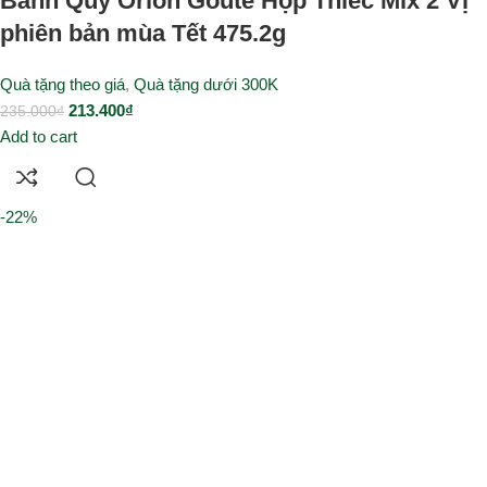
Bánh Quy Orion Goute Hộp Thiếc Mix 2 Vị
phiên bản mùa Tết 475.2g
Quà tặng theo giá
,
Quà tặng dưới 300K
213.400
₫
235.000
₫
Add to cart
-22%