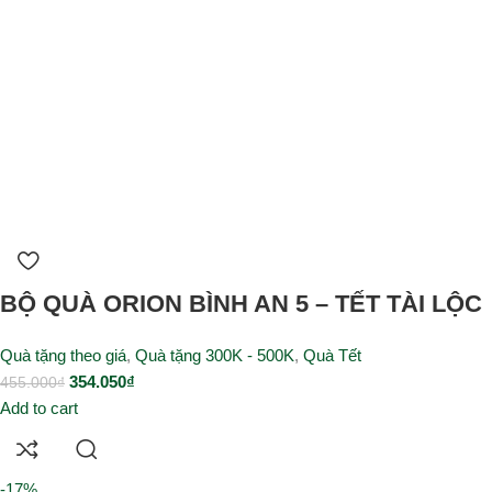
BỘ QUÀ ORION BÌNH AN 5 – TẾT TÀI LỘC
Quà tặng theo giá
,
Quà tặng 300K - 500K
,
Quà Tết
354.050
₫
455.000
₫
Add to cart
-17%