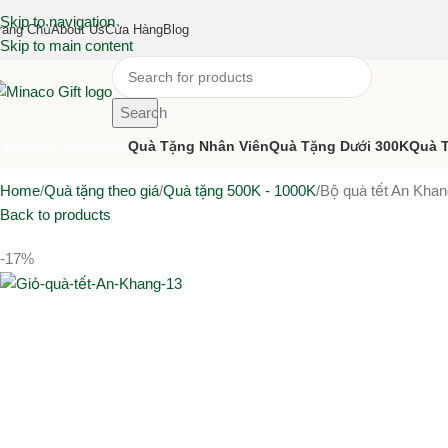
Skip to navigation
rang Chủ
About Us
Cửa Hàng
Blog
Skip to main content
Search
anh mục sản phẩm
Quà Tặng Nhân Viên
Quà Tặng Dưới 300K
Quà 
Home
Quà tặng theo giá
Quà tặng 500K - 1000K
Bộ quà tết An Khan
Back to products
-17%