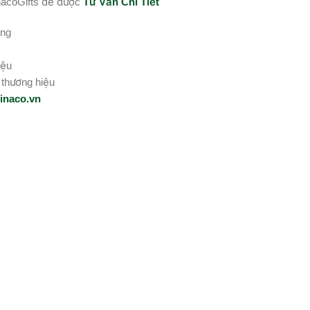
inacoGifts để được
Tư Vấn Chi Tiết
êng
iệu
 thương hiệu
inaco.vn