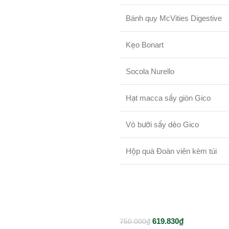
Bánh quy McVities Digestive
Kẹo Bonart
Socola Nurello
Hạt macca sấy giòn Gico
Vỏ bưởi sấy dẻo Gico
Hộp quà Đoàn viên kèm túi
619.830
₫
750.000
₫