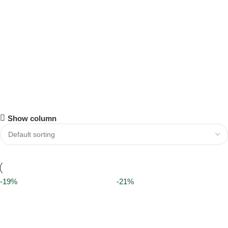
Chọn quà Tết chọn MinacoGifts
Show column
Ưu đãi tới 30%
Liên hệ ngay
-19%
-21%