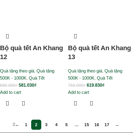
Bộ quà tết An Khang
Bộ quà tết An Khang
12
13
Quà tặng theo giá
,
Quà tặng
Quà tặng theo giá
,
Quà tặng
500K - 1000K
,
Quà Tết
500K - 1000K
,
Quà Tết
581.030
₫
619.830
₫
680.000
₫
750.000
₫
Add to cart
Add to cart
←
1
2
3
4
5
…
15
16
17
→